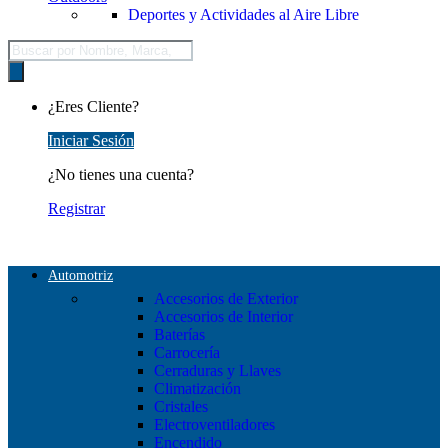
Deportes y Actividades al Aire Libre
Búsqueda
de
productos
¿Eres Cliente?
Iniciar Sesión
¿No tienes una cuenta?
Registrar
Automotriz
Accesorios de Exterior
Accesorios de Interior
Baterías
Carrocería
Cerraduras y Llaves
Climatización
Cristales
Electroventiladores
Encendido