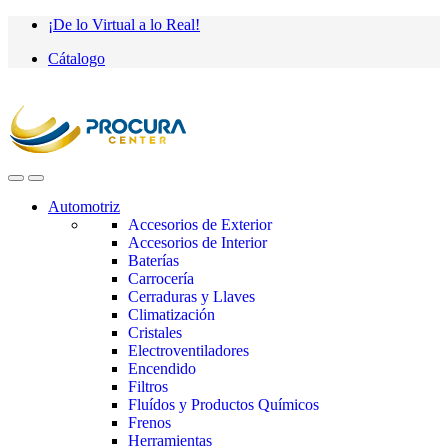
Saltar
saltar
¡De lo Virtual a lo Real!
a
al
Cátalogo
navegación
contenido
Automotriz
Accesorios de Exterior
Accesorios de Interior
Baterías
Carrocería
Cerraduras y Llaves
Climatización
Cristales
Electroventiladores
Encendido
Filtros
Fluídos y Productos Químicos
Frenos
Herramientas