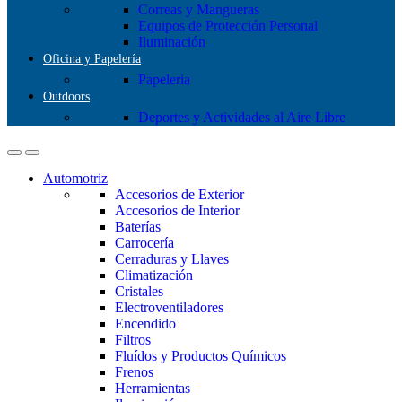
Correas y Mangueras
Equipos de Protección Personal
Iluminación
Oficina y Papelería
Papeleria
Outdoors
Deportes y Actividades al Aire Libre
Automotriz
Accesorios de Exterior
Accesorios de Interior
Baterías
Carrocería
Cerraduras y Llaves
Climatización
Cristales
Electroventiladores
Encendido
Filtros
Fluídos y Productos Químicos
Frenos
Herramientas