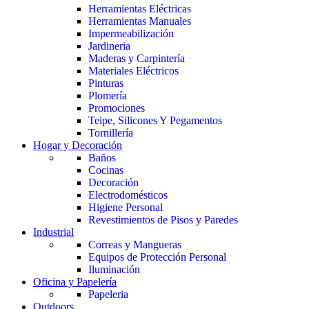
Herramientas Eléctricas
Herramientas Manuales
Impermeabilización
Jardineria
Maderas y Carpintería
Materiales Eléctricos
Pinturas
Plomería
Promociones
Teipe, Silicones Y Pegamentos
Tornillería
Hogar y Decoración
Baños
Cocinas
Decoración
Electrodomésticos
Higiene Personal
Revestimientos de Pisos y Paredes
Industrial
Correas y Mangueras
Equipos de Protección Personal
Iluminación
Oficina y Papelería
Papeleria
Outdoors