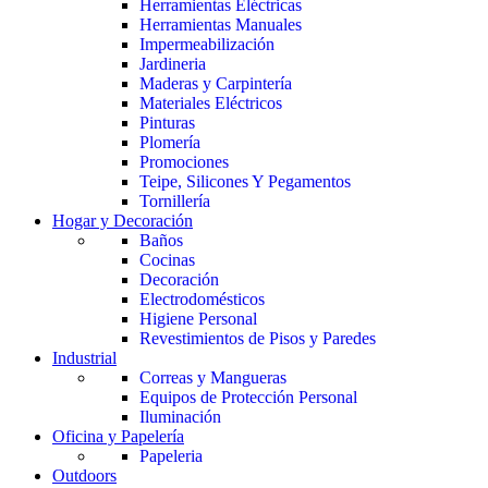
Herramientas Eléctricas
Herramientas Manuales
Impermeabilización
Jardineria
Maderas y Carpintería
Materiales Eléctricos
Pinturas
Plomería
Promociones
Teipe, Silicones Y Pegamentos
Tornillería
Hogar y Decoración
Baños
Cocinas
Decoración
Electrodomésticos
Higiene Personal
Revestimientos de Pisos y Paredes
Industrial
Correas y Mangueras
Equipos de Protección Personal
Iluminación
Oficina y Papelería
Papeleria
Outdoors