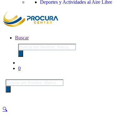
Deportes y Actividades al Aire Libre
Buscar
Búsqueda
de
productos
0
Búsqueda
de
productos
🔍