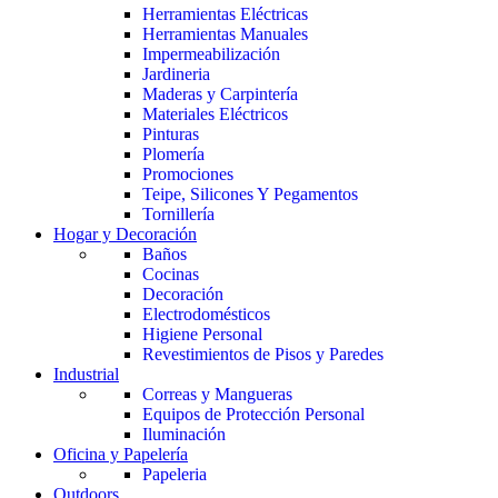
Herramientas Eléctricas
Herramientas Manuales
Impermeabilización
Jardineria
Maderas y Carpintería
Materiales Eléctricos
Pinturas
Plomería
Promociones
Teipe, Silicones Y Pegamentos
Tornillería
Hogar y Decoración
Baños
Cocinas
Decoración
Electrodomésticos
Higiene Personal
Revestimientos de Pisos y Paredes
Industrial
Correas y Mangueras
Equipos de Protección Personal
Iluminación
Oficina y Papelería
Papeleria
Outdoors