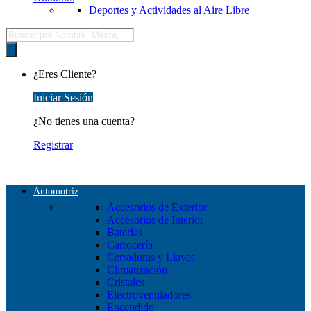
Deportes y Actividades al Aire Libre
Búsqueda
de
productos
¿Eres Cliente?
Iniciar Sesión
¿No tienes una cuenta?
Registrar
Automotriz
Accesorios de Exterior
Accesorios de Interior
Baterías
Carrocería
Cerraduras y Llaves
Climatización
Cristales
Electroventiladores
Encendido