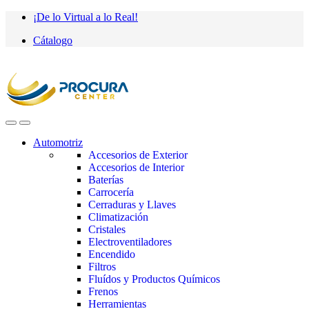
Saltar
saltar
¡De lo Virtual a lo Real!
a
al
Cátalogo
navegación
contenido
Automotriz
Accesorios de Exterior
Accesorios de Interior
Baterías
Carrocería
Cerraduras y Llaves
Climatización
Cristales
Electroventiladores
Encendido
Filtros
Fluídos y Productos Químicos
Frenos
Herramientas