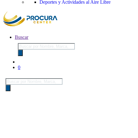
Deportes y Actividades al Aire Libre
Buscar
Búsqueda
de
productos
0
Búsqueda
de
productos