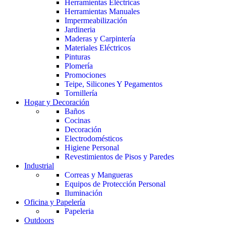
Herramientas Eléctricas
Herramientas Manuales
Impermeabilización
Jardineria
Maderas y Carpintería
Materiales Eléctricos
Pinturas
Plomería
Promociones
Teipe, Silicones Y Pegamentos
Tornillería
Hogar y Decoración
Baños
Cocinas
Decoración
Electrodomésticos
Higiene Personal
Revestimientos de Pisos y Paredes
Industrial
Correas y Mangueras
Equipos de Protección Personal
Iluminación
Oficina y Papelería
Papeleria
Outdoors