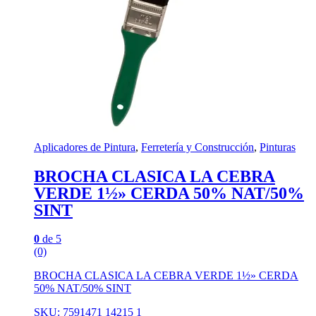
Aplicadores de Pintura
,
Ferretería y Construcción
,
Pinturas
BROCHA CLASICA LA CEBRA
VERDE 1½» CERDA 50% NAT/50%
SINT
0
de 5
(0)
BROCHA CLASICA LA CEBRA VERDE 1½» CERDA
50% NAT/50% SINT
SKU: 7591471 14215 1