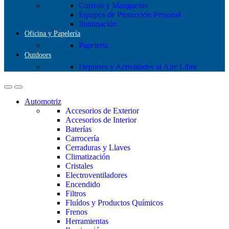
Correas y Mangueras
Equipos de Protección Personal
Iluminación
Oficina y Papelería
Papeleria
Outdoors
Deportes y Actividades al Aire Libre
Automotriz
Accesorios de Exterior
Accesorios de Interior
Baterías
Carrocería
Cerraduras y Llaves
Climatización
Cristales
Electroventiladores
Encendido
Filtros
Fluídos y Productos Químicos
Frenos
Herramientas