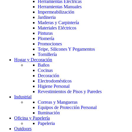
Herramientas Eléctricas
Herramientas Manuales
Impermeabilización
Jardineria
Maderas y Carpintería
Materiales Eléctricos
Pinturas
Plomería
Promociones
Teipe, Silicones Y Pegamentos
Tornillería
Hogar y Decoración
Baños
Cocinas
Decoración
Electrodomésticos
Higiene Personal
Revestimientos de Pisos y Paredes
Industrial
Correas y Mangueras
Equipos de Protección Personal
Iluminación
Oficina y Papelería
Papeleria
Outdoors