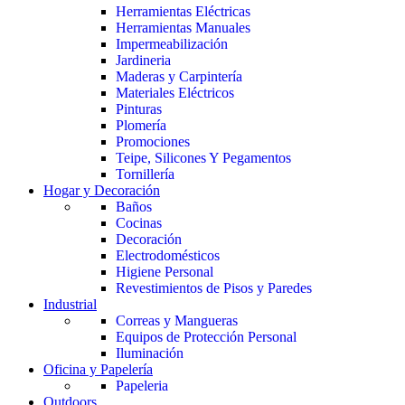
Herramientas Eléctricas
Herramientas Manuales
Impermeabilización
Jardineria
Maderas y Carpintería
Materiales Eléctricos
Pinturas
Plomería
Promociones
Teipe, Silicones Y Pegamentos
Tornillería
Hogar y Decoración
Baños
Cocinas
Decoración
Electrodomésticos
Higiene Personal
Revestimientos de Pisos y Paredes
Industrial
Correas y Mangueras
Equipos de Protección Personal
Iluminación
Oficina y Papelería
Papeleria
Outdoors