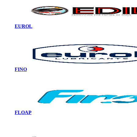
EUROL
FINO
FLOAP