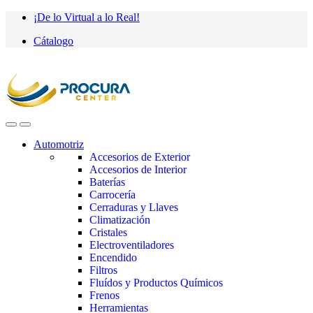
Saltar
saltar
¡De lo Virtual a lo Real!
a
al
Cátalogo
navegación
contenido
Automotriz
Accesorios de Exterior
Accesorios de Interior
Baterías
Carrocería
Cerraduras y Llaves
Climatización
Cristales
Electroventiladores
Encendido
Filtros
Fluídos y Productos Químicos
Frenos
Herramientas