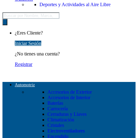
Deportes y Actividades al Aire Libre
Búsqueda
de
productos
¿Eres Cliente?
Iniciar Sesión
¿No tienes una cuenta?
Registrar
Automotriz
Accesorios de Exterior
Accesorios de Interior
Baterías
Carrocería
Cerraduras y Llaves
Climatización
Cristales
Electroventiladores
Encendido