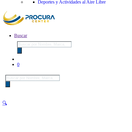
Deportes y Actividades al Aire Libre
Buscar
Búsqueda
de
productos
0
Búsqueda
de
productos
🔍