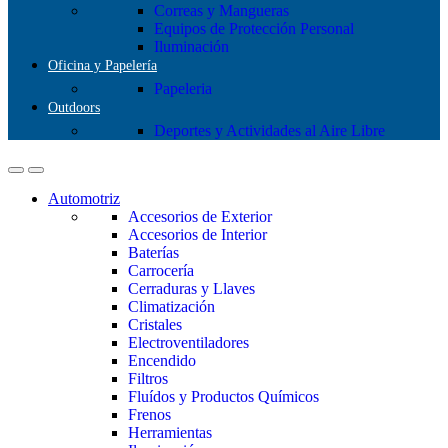
Correas y Mangueras
Equipos de Protección Personal
Iluminación
Oficina y Papelería
Papeleria
Outdoors
Deportes y Actividades al Aire Libre
Automotriz
Accesorios de Exterior
Accesorios de Interior
Baterías
Carrocería
Cerraduras y Llaves
Climatización
Cristales
Electroventiladores
Encendido
Filtros
Fluídos y Productos Químicos
Frenos
Herramientas