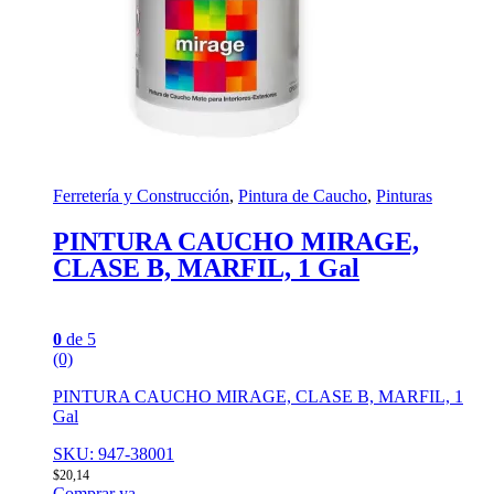
Ferretería y Construcción
,
Pintura de Caucho
,
Pinturas
PINTURA CAUCHO MIRAGE,
CLASE B, MARFIL, 1 Gal
0
de 5
(0)
PINTURA CAUCHO MIRAGE, CLASE B, MARFIL, 1
Gal
SKU: 947-38001
$
20,14
Comprar ya