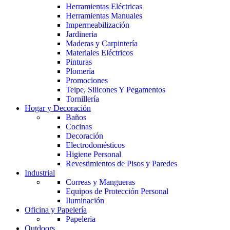
Herramientas Eléctricas
Herramientas Manuales
Impermeabilización
Jardineria
Maderas y Carpintería
Materiales Eléctricos
Pinturas
Plomería
Promociones
Teipe, Silicones Y Pegamentos
Tornillería
Hogar y Decoración
Baños
Cocinas
Decoración
Electrodomésticos
Higiene Personal
Revestimientos de Pisos y Paredes
Industrial
Correas y Mangueras
Equipos de Protección Personal
Iluminación
Oficina y Papelería
Papeleria
Outdoors