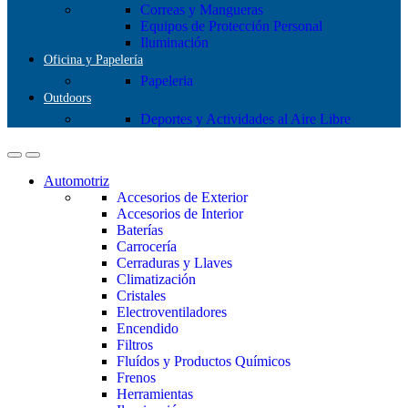
Correas y Mangueras
Equipos de Protección Personal
Iluminación
Oficina y Papelería
Papeleria
Outdoors
Deportes y Actividades al Aire Libre
Automotriz
Accesorios de Exterior
Accesorios de Interior
Baterías
Carrocería
Cerraduras y Llaves
Climatización
Cristales
Electroventiladores
Encendido
Filtros
Fluídos y Productos Químicos
Frenos
Herramientas