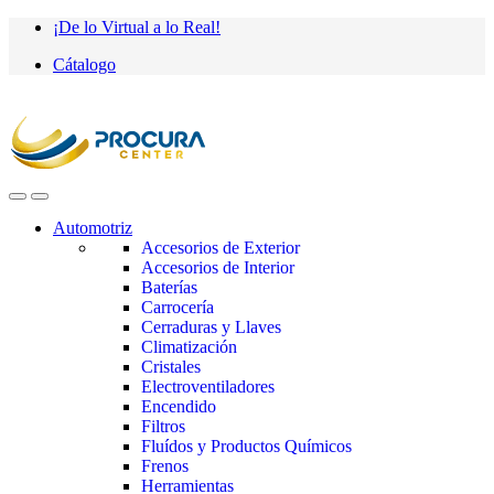
Saltar
saltar
¡De lo Virtual a lo Real!
a
al
Cátalogo
navegación
contenido
Automotriz
Accesorios de Exterior
Accesorios de Interior
Baterías
Carrocería
Cerraduras y Llaves
Climatización
Cristales
Electroventiladores
Encendido
Filtros
Fluídos y Productos Químicos
Frenos
Herramientas