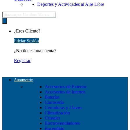
Deportes y Actividades al Aire Libre
Búsqueda
de
productos
¿Eres Cliente?
Iniciar Sesión
¿No tienes una cuenta?
Registrar
Automotriz
Accesorios de Exterior
Accesorios de Interior
Baterías
Carrocería
Cerraduras y Llaves
Climatización
Cristales
Electroventiladores
Encendido