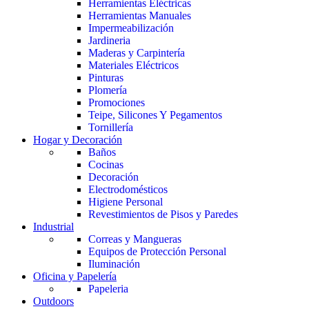
Herramientas Eléctricas
Herramientas Manuales
Impermeabilización
Jardineria
Maderas y Carpintería
Materiales Eléctricos
Pinturas
Plomería
Promociones
Teipe, Silicones Y Pegamentos
Tornillería
Hogar y Decoración
Baños
Cocinas
Decoración
Electrodomésticos
Higiene Personal
Revestimientos de Pisos y Paredes
Industrial
Correas y Mangueras
Equipos de Protección Personal
Iluminación
Oficina y Papelería
Papeleria
Outdoors