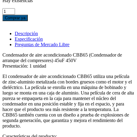
Hay existencias
CAPACITOR
/
Comprar ya
CONDENSADOR
AIRES
ACOND.
Descripción
CBB65
Especificación
45UF
Preguntas de Mercado Libre
450V
cantidad
Condensador de aire acondicionado CBB65 (Condensador de
arranque del compresores) 45uF 450V
Presentación: 1 unidad
El condensador de aire acondicionado CBB65 utiliza una película
de zinc-aluminio metalizada con bordes gruesos como el motor y el
dieléctrico. La película se enrolla en una máquina de bobinado y
luego se monta en una caja de aluminio. Una película de cera de alta
pureza se empaqueta en la caja para mantener el núcleo del
condensador en una posición estable y fija en el espacio, y para
hacer que el producto sea más resistente a la temperatura. La
CBB65 también cuenta con un diseño a prueba de explosiones de
segunda generación, que garantiza y mejora el rendimiento del
producto.
Características del producto: