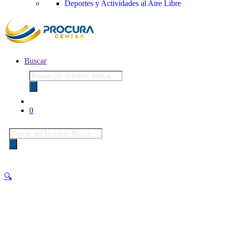
Deportes y Actividades al Aire Libre
Buscar
Búsqueda
de
productos
0
Búsqueda
de
productos
🔍