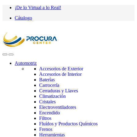
Saltar
saltar
¡De lo Virtual a lo Real!
a
al
Cátalogo
navegación
contenido
Automotriz
Accesorios de Exterior
Accesorios de Interior
Baterías
Carrocería
Cerraduras y Llaves
Climatización
Cristales
Electroventiladores
Encendido
Filtros
Fluídos y Productos Químicos
Frenos
Herramientas