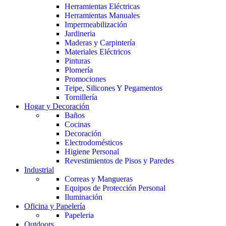
Herramientas Eléctricas
Herramientas Manuales
Impermeabilización
Jardineria
Maderas y Carpintería
Materiales Eléctricos
Pinturas
Plomería
Promociones
Teipe, Silicones Y Pegamentos
Tornillería
Hogar y Decoración
Baños
Cocinas
Decoración
Electrodomésticos
Higiene Personal
Revestimientos de Pisos y Paredes
Industrial
Correas y Mangueras
Equipos de Protección Personal
Iluminación
Oficina y Papelería
Papeleria
Outdoors