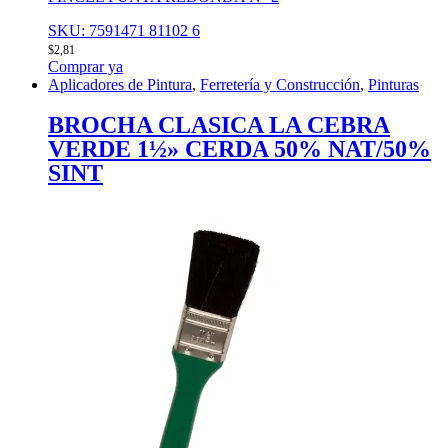
SKU: 7591471 81102 6
$
2,81
Comprar ya
Aplicadores de Pintura
,
Ferretería y Construcción
,
Pinturas
BROCHA CLASICA LA CEBRA
VERDE 1½» CERDA 50% NAT/50%
SINT