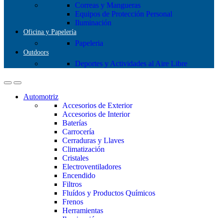
Correas y Mangueras
Equipos de Protección Personal
Iluminación
Oficina y Papelería
Papeleria
Outdoors
Deportes y Actividades al Aire Libre
Automotriz
Accesorios de Exterior
Accesorios de Interior
Baterías
Carrocería
Cerraduras y Llaves
Climatización
Cristales
Electroventiladores
Encendido
Filtros
Fluídos y Productos Químicos
Frenos
Herramientas