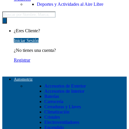
Deportes y Actividades al Aire Libre
Búsqueda
de
productos
¿Eres Cliente?
Iniciar Sesión
¿No tienes una cuenta?
Registrar
Automotriz
Accesorios de Exterior
Accesorios de Interior
Baterías
Carrocería
Cerraduras y Llaves
Climatización
Cristales
Electroventiladores
Encendido