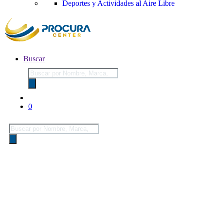
Deportes y Actividades al Aire Libre
Buscar
Búsqueda
de
productos
0
Búsqueda
de
productos