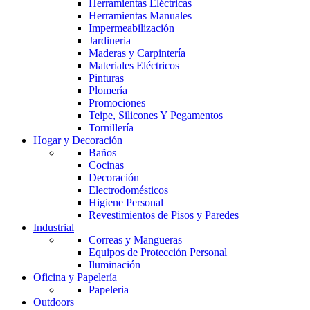
Herramientas Eléctricas
Herramientas Manuales
Impermeabilización
Jardineria
Maderas y Carpintería
Materiales Eléctricos
Pinturas
Plomería
Promociones
Teipe, Silicones Y Pegamentos
Tornillería
Hogar y Decoración
Baños
Cocinas
Decoración
Electrodomésticos
Higiene Personal
Revestimientos de Pisos y Paredes
Industrial
Correas y Mangueras
Equipos de Protección Personal
Iluminación
Oficina y Papelería
Papeleria
Outdoors