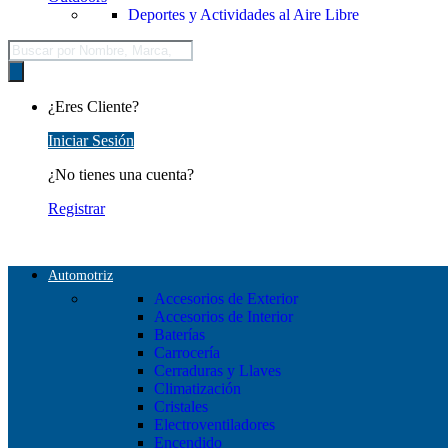
Deportes y Actividades al Aire Libre
Búsqueda
de
productos
¿Eres Cliente?
Iniciar Sesión
¿No tienes una cuenta?
Registrar
Automotriz
Accesorios de Exterior
Accesorios de Interior
Baterías
Carrocería
Cerraduras y Llaves
Climatización
Cristales
Electroventiladores
Encendido