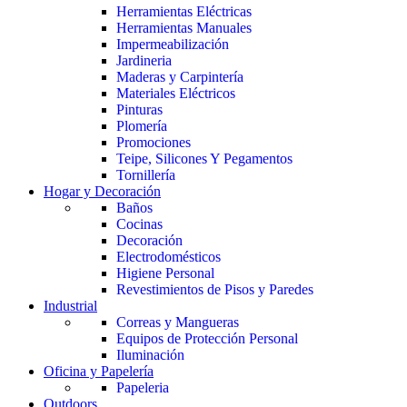
Herramientas Eléctricas
Herramientas Manuales
Impermeabilización
Jardineria
Maderas y Carpintería
Materiales Eléctricos
Pinturas
Plomería
Promociones
Teipe, Silicones Y Pegamentos
Tornillería
Hogar y Decoración
Baños
Cocinas
Decoración
Electrodomésticos
Higiene Personal
Revestimientos de Pisos y Paredes
Industrial
Correas y Mangueras
Equipos de Protección Personal
Iluminación
Oficina y Papelería
Papeleria
Outdoors