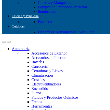
Correas y Mangueras
Equipos de Protección Personal
Iluminación
Oficina y Papelería
Papeleria
Outdoors
Deportes y Actividades al Aire Libre
Automotriz
Accesorios de Exterior
Accesorios de Interior
Baterías
Carrocería
Cerraduras y Llaves
Climatización
Cristales
Electroventiladores
Encendido
Filtros
Fluídos y Productos Químicos
Frenos
Herramientas