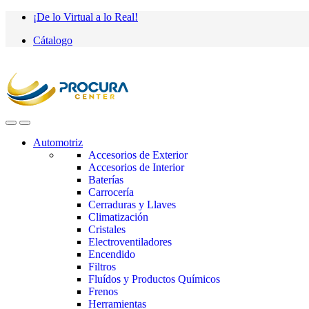
Saltar
saltar
¡De lo Virtual a lo Real!
a
al
Cátalogo
navegación
contenido
Automotriz
Accesorios de Exterior
Accesorios de Interior
Baterías
Carrocería
Cerraduras y Llaves
Climatización
Cristales
Electroventiladores
Encendido
Filtros
Fluídos y Productos Químicos
Frenos
Herramientas