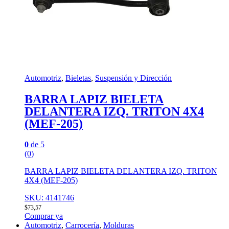
Automotriz
,
Bieletas
,
Suspensión y Dirección
BARRA LAPIZ BIELETA
DELANTERA IZQ. TRITON 4X4
(MEF-205)
0
de 5
(0)
BARRA LAPIZ BIELETA DELANTERA IZQ. TRITON
4X4 (MEF-205)
SKU: 4141746
$
73,57
Comprar ya
Automotriz
,
Carrocería
,
Molduras