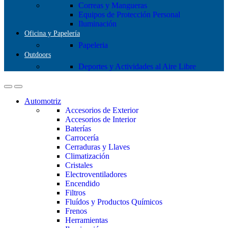
Correas y Mangueras
Equipos de Protección Personal
Iluminación
Oficina y Papelería
Papeleria
Outdoors
Deportes y Actividades al Aire Libre
Automotriz
Accesorios de Exterior
Accesorios de Interior
Baterías
Carrocería
Cerraduras y Llaves
Climatización
Cristales
Electroventiladores
Encendido
Filtros
Fluídos y Productos Químicos
Frenos
Herramientas