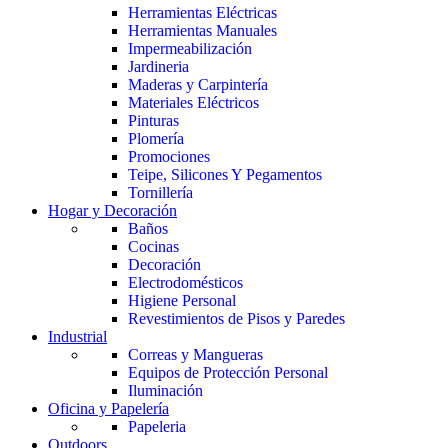
Herramientas Eléctricas
Herramientas Manuales
Impermeabilización
Jardineria
Maderas y Carpintería
Materiales Eléctricos
Pinturas
Plomería
Promociones
Teipe, Silicones Y Pegamentos
Tornillería
Hogar y Decoración
Baños
Cocinas
Decoración
Electrodomésticos
Higiene Personal
Revestimientos de Pisos y Paredes
Industrial
Correas y Mangueras
Equipos de Protección Personal
Iluminación
Oficina y Papelería
Papeleria
Outdoors