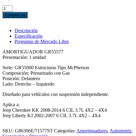
AMORTIGUADOR
DELANTERO
Comprar ya
JEEP
LIBERTY
KJ
Descripción
/
Especificación
CHEROKEE
Preguntas de Mercado Libre
KK
cantidad
AMORTIGUADOR GR55577
Presentación: 1 unidad
Serie: GR55000 Estructuras Tipo McPherson
Composición: Presurizado con Gas
Posición: Delantero
Lado: Derecho – Izquierdo
Diseñado para vehículos con suspensión independiente.
Aplica a:
Jeep Cherokee KK 2008-2014 6 CIL 3.7L 4X2 – 4X4
Jeep Liberty KJ 2002-2007 6 CIL 3.7L 4X2 – 4X4
SKU:
G86306E/71577ST
Categorías:
Amortiguadores
,
Automotriz
,