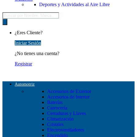
Deportes y Actividades al Aire Libre
Búsqueda
de
productos
¿Eres Cliente?
Iniciar Sesión
¿No tienes una cuenta?
Registrar
Automotriz
Accesorios de Exterior
Accesorios de Interior
Baterías
Carrocería
Cerraduras y Llaves
Climatización
Cristales
Electroventiladores
Encendido