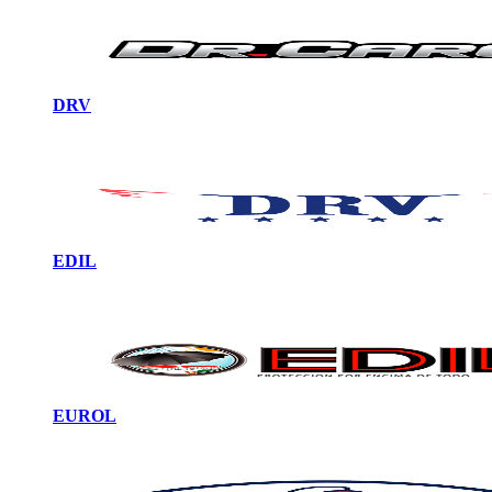
DRV
EDIL
EUROL