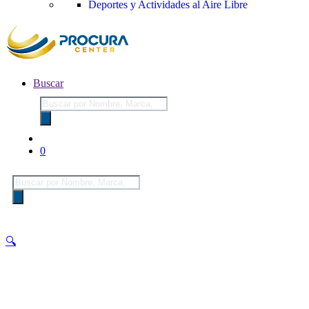
Deportes y Actividades al Aire Libre
Buscar
Búsqueda
de
productos
0
Búsqueda
de
productos
🔍