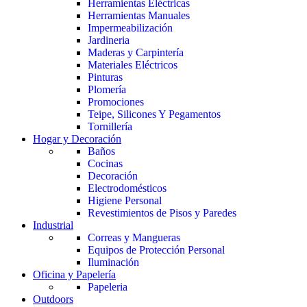
Herramientas Eléctricas
Herramientas Manuales
Impermeabilización
Jardineria
Maderas y Carpintería
Materiales Eléctricos
Pinturas
Plomería
Promociones
Teipe, Silicones Y Pegamentos
Tornillería
Hogar y Decoración
Baños
Cocinas
Decoración
Electrodomésticos
Higiene Personal
Revestimientos de Pisos y Paredes
Industrial
Correas y Mangueras
Equipos de Protección Personal
Iluminación
Oficina y Papelería
Papeleria
Outdoors