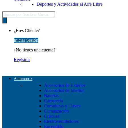
Deportes y Actividades al Aire Libre
Búsqueda
de
productos
¿Eres Cliente?
Iniciar Sesión
¿No tienes una cuenta?
Registrar
Automotriz
Accesorios de Exterior
Accesorios de Interior
Baterías
Carrocería
Cerraduras y Llaves
Climatización
Cristales
Electroventiladores
Encendido