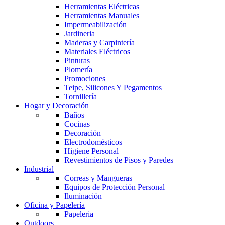
Herramientas Eléctricas
Herramientas Manuales
Impermeabilización
Jardineria
Maderas y Carpintería
Materiales Eléctricos
Pinturas
Plomería
Promociones
Teipe, Silicones Y Pegamentos
Tornillería
Hogar y Decoración
Baños
Cocinas
Decoración
Electrodomésticos
Higiene Personal
Revestimientos de Pisos y Paredes
Industrial
Correas y Mangueras
Equipos de Protección Personal
Iluminación
Oficina y Papelería
Papeleria
Outdoors