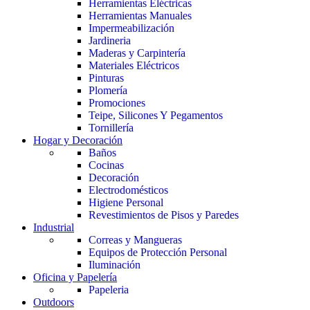
Herramientas Eléctricas
Herramientas Manuales
Impermeabilización
Jardineria
Maderas y Carpintería
Materiales Eléctricos
Pinturas
Plomería
Promociones
Teipe, Silicones Y Pegamentos
Tornillería
Hogar y Decoración
Baños
Cocinas
Decoración
Electrodomésticos
Higiene Personal
Revestimientos de Pisos y Paredes
Industrial
Correas y Mangueras
Equipos de Protección Personal
Iluminación
Oficina y Papelería
Papeleria
Outdoors