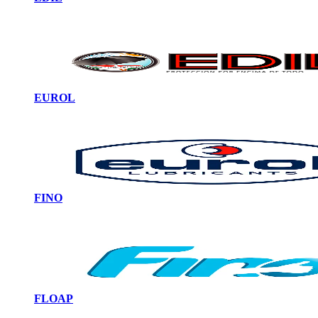
EUROL
FINO
FLOAP