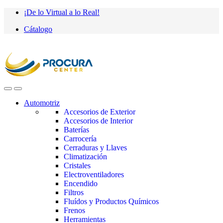
Saltar
saltar
¡De lo Virtual a lo Real!
a
al
Cátalogo
navegación
contenido
Automotriz
Accesorios de Exterior
Accesorios de Interior
Baterías
Carrocería
Cerraduras y Llaves
Climatización
Cristales
Electroventiladores
Encendido
Filtros
Fluídos y Productos Químicos
Frenos
Herramientas