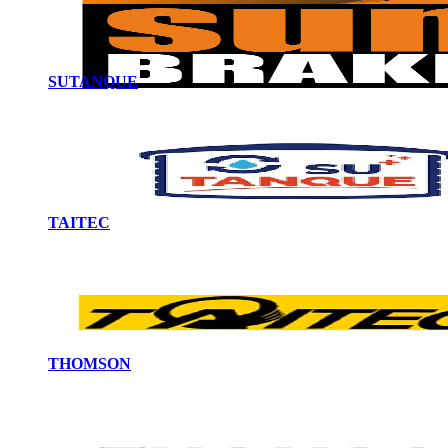
SUTANQUE
TAITEC
THOMSON