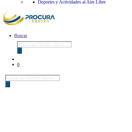
Deportes y Actividades al Aire Libre
Buscar
Búsqueda
de
productos
0
Búsqueda
de
productos