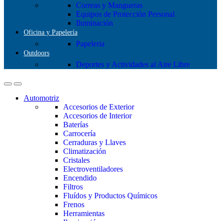
Correas y Mangueras
Equipos de Protección Personal
Iluminación
Oficina y Papelería
Papeleria
Outdoors
Deportes y Actividades al Aire Libre
Automotriz
Accesorios de Exterior
Accesorios de Interior
Baterías
Carrocería
Cerraduras y Llaves
Climatización
Cristales
Electroventiladores
Encendido
Filtros
Fluídos y Productos Químicos
Frenos
Herramientas