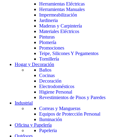
Herramientas Eléctricas
Herramientas Manuales
Impermeabilización
Jardineria
Maderas y Carpintería
Materiales Eléctricos
Pinturas
Plomería
Promociones
Teipe, Silicones Y Pegamentos
Tornillería
Hogar y Decoración
Baños
Cocinas
Decoración
Electrodomésticos
Higiene Personal
Revestimientos de Pisos y Paredes
Industrial
Correas y Mangueras
Equipos de Protección Personal
Iluminación
Oficina y Papelería
Papeleria
Outdoors