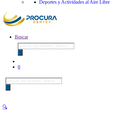
Deportes y Actividades al Aire Libre
Buscar
Búsqueda
de
productos
0
Búsqueda
de
productos
🔍