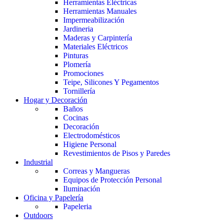
Herramientas Eléctricas
Herramientas Manuales
Impermeabilización
Jardineria
Maderas y Carpintería
Materiales Eléctricos
Pinturas
Plomería
Promociones
Teipe, Silicones Y Pegamentos
Tornillería
Hogar y Decoración
Baños
Cocinas
Decoración
Electrodomésticos
Higiene Personal
Revestimientos de Pisos y Paredes
Industrial
Correas y Mangueras
Equipos de Protección Personal
Iluminación
Oficina y Papelería
Papeleria
Outdoors