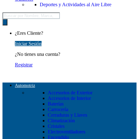
Deportes y Actividades al Aire Libre
Búsqueda
de
productos
¿Eres Cliente?
Iniciar Sesión
¿No tienes una cuenta?
Registrar
Automotriz
Accesorios de Exterior
Accesorios de Interior
Baterías
Carrocería
Cerraduras y Llaves
Climatización
Cristales
Electroventiladores
Encendido