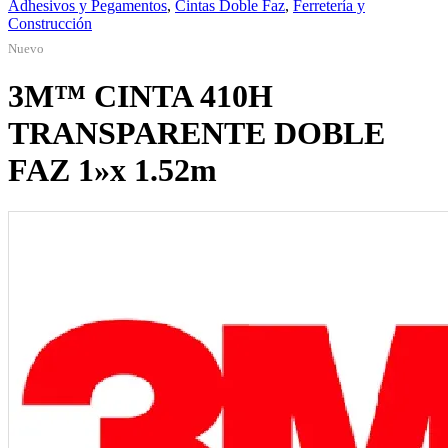
Adhesivos y Pegamentos
,
Cintas Doble Faz
,
Ferretería y
Construcción
Nuevo
3M™ CINTA 410H
TRANSPARENTE DOBLE
FAZ 1»x 1.52m