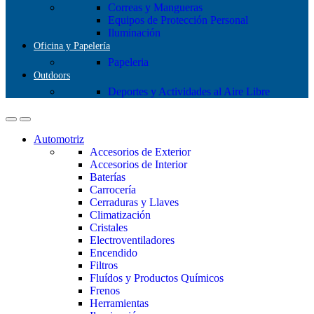
Correas y Mangueras
Equipos de Protección Personal
Iluminación
Oficina y Papelería
Papeleria
Outdoors
Deportes y Actividades al Aire Libre
Automotriz
Accesorios de Exterior
Accesorios de Interior
Baterías
Carrocería
Cerraduras y Llaves
Climatización
Cristales
Electroventiladores
Encendido
Filtros
Fluídos y Productos Químicos
Frenos
Herramientas