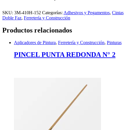
SKU:
3M-410H-152
Categorías:
Adhesivos y Pegamentos
,
Cintas
Doble Faz
,
Ferretería y Construcción
Productos relacionados
Aplicadores de Pintura
,
Ferretería y Construcción
,
Pinturas
PINCEL PUNTA REDONDA N° 2