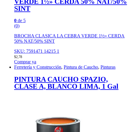
VERDE 1½» CERDA 50% NAT/50%
SINT
0
de 5
(0)
BROCHA CLASICA LA CEBRA VERDE 1½» CERDA
50% NAT/50% SINT
SKU: 7591471 14215 1
$
2,78
Comprar ya
Ferretería y Construcción
,
Pintura de Caucho
,
Pinturas
PINTURA CAUCHO SPAZIO,
CLASE A, BLANCO LIMA, 1 Gal