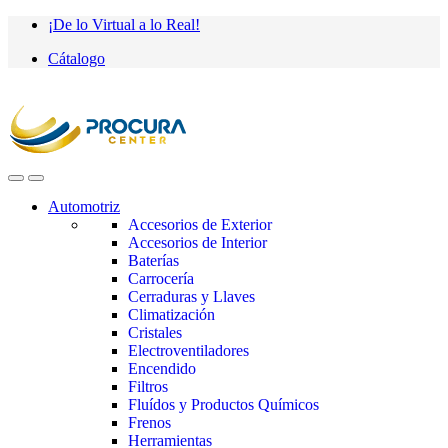
Saltar
saltar
¡De lo Virtual a lo Real!
a
al
Cátalogo
navegación
contenido
Automotriz
Accesorios de Exterior
Accesorios de Interior
Baterías
Carrocería
Cerraduras y Llaves
Climatización
Cristales
Electroventiladores
Encendido
Filtros
Fluídos y Productos Químicos
Frenos
Herramientas